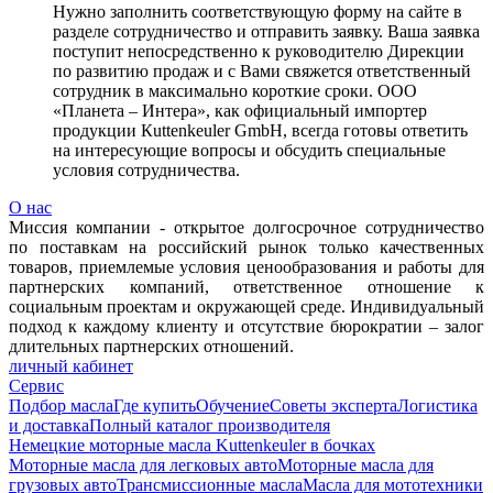
Нужно заполнить соответствующую форму на сайте в
разделе сотрудничество и отправить заявку. Ваша заявка
поступит непосредственно к руководителю Дирекции
по развитию продаж и с Вами свяжется ответственный
сотрудник в максимально короткие сроки. ООО
«Планета – Интера», как официальный импортер
продукции Кuttenkeuler GmbH, всегда готовы ответить
на интересующие вопросы и обсудить специальные
условия сотрудничества.
О нас
Миссия компании - открытое долгосрочное сотрудничество
по поставкам на российский рынок только качественных
товаров, приемлемые условия ценообразования и работы для
партнерских компаний, ответственное отношение к
социальным проектам и окружающей среде. Индивидуальный
подход к каждому клиенту и отсутствие бюрократии – залог
длительных партнерских отношений.
личный кабинет
Сервис
Подбор масла
Где купить
Обучение
Советы эксперта
Логистика
и доставка
Полный каталог производителя
Немецкие моторные масла Kuttenkeuler в бочках
Моторные масла для легковых авто
Моторные масла для
грузовых авто
Трансмиссионные масла
Масла для мототехники