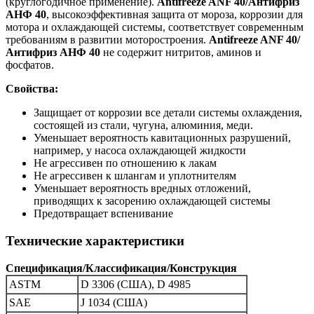
(круглогодичное применение).
Antifreeze ANF 40/Антифриз
АНФ 40
, высокоэффективная защита от мороза, коррозии для
мотора и охлаждающей системы, соответствует современным
требованиям в развитии моторостроения.
Antifreeze ANF 40/
Антифриз АНФ 40
не содержит нитритов, аминов и
фосфатов.
Свойства:
Защищает от коррозии все детали системы охлаждения,
состоящей из стали, чугуна, алюминия, меди.
Уменьшает вероятность кавитационных разрушений,
например, у насоса охлаждающей жидкости
Не агрессивен по отношению к лакам
Не агрессивен к шлангам и уплотнителям
Уменьшает вероятность вредных отложений,
приводящих к засорению охлаждающей системы
Предотвращает вспенивание
Технические характеристики
Спецификация/Классификация/Конструкция
ASTM
D 3306 (США), D 4985
SAE
J 1034 (США)