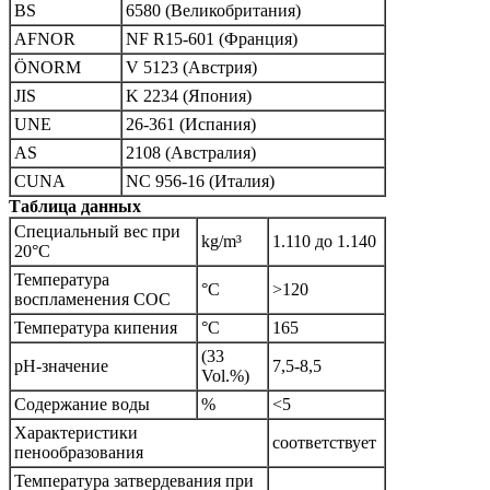
BS
6580 (Великобритания)
AFNOR
NF R15-601 (Франция)
ÖNORM
V 5123 (Австрия)
JIS
K 2234 (Япония)
UNE
26-361 (Испания)
AS
2108 (Австралия)
CUNA
NC 956-16 (Италия)
Таблица данных
Специальный вес при
kg/m³
1.110 до 1.140
20°C
Температура
°C
>120
воспламенения COC
Температура кипения
°C
165
(33
pH-значение
7,5-8,5
Vol.%)
Содержание воды
%
<5
Характеристики
соответствует
пенообразования
Температура затвердевания при