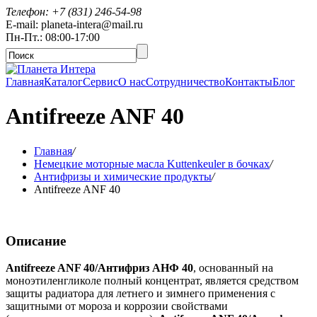
Телефон: +7 (831) 246-54-98
E-mail: planeta-intera@mail.ru
Пн-Пт.: 08:00-17:00
Главная
Каталог
Сервис
О нас
Сотрудничество
Контакты
Блог
Antifreeze ANF 40
Главная
/
Немецкие моторные масла Kuttenkeuler в бочках
/
Антифризы и химические продукты
/
Antifreeze ANF 40
Описание
Antifreeze ANF 40/Антифриз АНФ 40
, основанный на
моноэтиленгликоле полный концентрат, является средством
защиты радиатора для летнего и зимнего применения с
защитными от мороза и коррозии свойствами