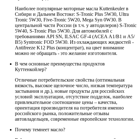
Наиболее популярные моторные масла Kuttenkeuler в
Сибири и Дальнем Востоке: S-Tronic Plus 5W30, Ultra
Tronic 5W30, Five-Tronic 5W20, Mega Syn 0W30. В
центральной части России (в т.ч. у автодилеров) S-Tronic
5W40, S-Tronic Plus 5W30. Для автомобилей с
требованиями API SN, ILSAC GF-4 (ACEA А1/В1 и А5/
В5) Syntronic FOD 5W30. Из охлаждающих жидкостей -
Antifreeze K12 Plus (концентрат), на цвет внимание
можно не обращать - это желание изготовителя.
В чем основные преимущества продуктов
Куттенкойлер?
Отличные потребительские свойства (оптимальная
вязкость, высокое щелочное число, низкая температура
застывания и др.), новые продукты для российских
условий эксплуатации, отсутствие подделок, наиболее
привлекательное соотношение цены – качества,
ориентация производителя на потребителя именно
российского рынка, положительные отзывы
автовладельцев, современные европейские технологии.
Почему темнеет масло?