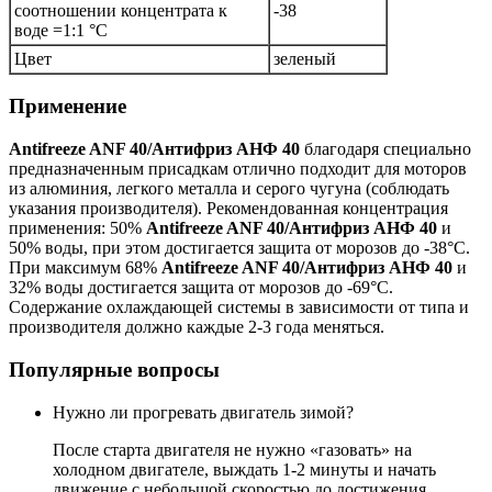
соотношении концентрата к
-38
воде =1:1 °C
Цвет
зеленый
Применение
Antifreeze ANF 40/Антифриз АНФ 40
благодаря специально
предназначенным присадкам отлично подходит для моторов
из алюминия, легкого металла и серого чугуна (соблюдать
указания производителя). Рекомендованная концентрация
применения: 50%
Antifreeze ANF 40/Антифриз АНФ 40
и
50% воды, при этом достигается защита от морозов до -38°C.
При максимум 68%
Antifreeze ANF 40/Антифриз АНФ 40
и
32% воды достигается защита от морозов до -69°C.
Содержание охлаждающей системы в зависимости от типа и
производителя должно каждые 2-3 года меняться.
Популярные вопросы
Нужно ли прогревать двигатель зимой?
После старта двигателя не нужно «газовать» на
холодном двигателе, выждать 1-2 минуты и начать
движение с небольшой скоростью до достижения