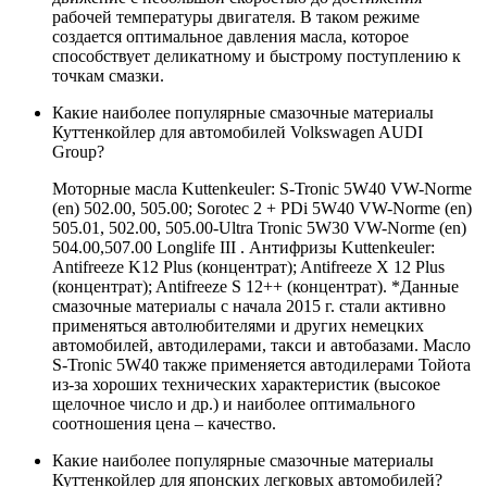
рабочей температуры двигателя. В таком режиме
создается оптимальное давления масла, которое
способствует деликатному и быстрому поступлению к
точкам смазки.
Какие наиболее популярные смазочные материалы
Куттенкойлер для автомобилей Volkswagen AUDI
Group?
Моторные масла Kuttenkeuler: S-Tronic 5W40 VW-Norme
(en) 502.00, 505.00; Sorotec 2 + PDi 5W40 VW-Norme (en)
505.01, 502.00, 505.00-Ultra Tronic 5W30 VW-Norme (en)
504.00,507.00 Longlife III . Антифризы Kuttenkeuler:
Antifreeze K12 Plus (концентрат); Antifreeze X 12 Plus
(концентрат); Antifreeze S 12++ (концентрат). *Данные
смазочные материалы с начала 2015 г. стали активно
применяться автолюбителями и других немецких
автомобилей, автодилерами, такси и автобазами. Масло
S-Tronic 5W40 также применяется автодилерами Тойота
из-за хороших технических характеристик (высокое
щелочное число и др.) и наиболее оптимального
соотношения цена – качество.
Какие наиболее популярные смазочные материалы
Куттенкойлер для японских легковых автомобилей?