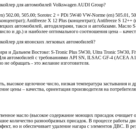
нкойлер для автомобилей Volkswagen AUDI Group?
 502.00, 505.00; Sorotec 2 + PDi 5W40 VW-Norme (en) 505.01, 50
 (концентрат); Antifreeze X 12 Plus (концентрат); Antifreeze S 12
ецких автомобилей, автодилерами, такси и автобазами. Масло S
исло и др.) и наиболее оптимального соотношения цена – качест
койлер для японских легковых автомобилей?
ри и Дальнем Востоке: S-Tronic Plus 5W30, Ultra Tronic 5W30, F
W30. Для автомобилей с требованиями API SN, ILSAC GF-4 (ACEA
но не обращать - это желание изготовителя.
ь, высокое щелочное число, низкая температура застывания и д
ение цены – качества, ориентация производителя на потребите
ественное масло (высокое содержание моющих присадок очищает о
шое количество разнообразных присадок. В процессе работы двиг
фект, но и обеспечивает удаление нагара с элементов ДВС. В ре