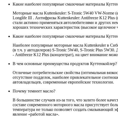
Какие наиболее популярные смазочные материалы Кутте
Моторные масла Kuttenkeuler: S-Tronic 5W40 VW-Norme (en)
Longlife III . Антифризы Kuttenkeuler: Antifreeze K12 Plus
стали активно применяться автолюбителями и других нем
хороших технических характеристик (высокое щелочное ч
Какие наиболее популярные смазочные материалы Куттен
Наиболее популярные моторные масла Kuttenkeuler в Сиби
(в т.ч. у автодилеров) S-Tronic 5W40, S-Tronic Plus 5
- Antifreeze K12 Plus (концентрат), на цвет внимание мож
В чем основные преимущества продуктов Куттенкойлер?
Отличные потребительские свойства (оптимальная вязкост
отсутствие подделок, наиболее привлекательное соотнош
автовладельцев, современные европейские технологии.
Почему темнеет масло?
В большинстве случаев из-за того, что залито более кач
составе современного моторного масла присутствует боль
температура не только позволяет создать смазывающий эф
явление «работой масла».