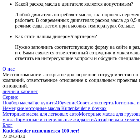
Какой расход масла в двигателе является допустимым?
Любой двигатель потребляет масло, т.к. поршень перемещ
работает. В современных двигателях расход масла до 0,5
режиме езды, летом при высоких температурах больше.
Как стать нашим дилером/партнером?
Нужно заполнить соответствующую форму на сайте в разд
и с Вами свяжется ответственный сотрудник в максималь
ответить на интересующие вопросы и обсудить специальн
О нас
Миссия компании - открытое долгосрочное сотрудничество по 
компаний, ответственное отношение к социальным проектам 
отношений.
личный кабинет
Сервис
Подбор масла
Где купить
Обучение
Советы эксперта
Логистика и
Немецкие моторные масла Kuttenkeuler в бочках
Моторные масла для легковых авто
Моторные масла для грузов
масла
Тормозные и специальные жидкости
Антифризы и химиче
Блог
Kuttenkeuler исполняется 100 лет!
22.09.2024