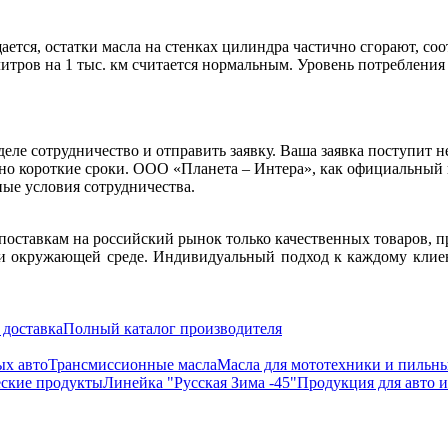
ается, остатки масла на стенках цилиндра частично сгорают, со
 литров на 1 тыс. км считается нормальным. Уровень потреблени
еле сотрудничество и отправить заявку. Ваша заявка поступит
но короткие сроки. ООО «Планета – Интера», как официальный 
ые условия сотрудничества.
поставкам на российский рынок только качественных товаров, 
и окружающей среде. Индивидуальный подход к каждому клиен
 доставка
Полный каталог производителя
ых авто
Трансмиссионные масла
Масла для мототехники и пильн
ские продукты
Линейка "Русская Зима -45"
Продукция для авто 