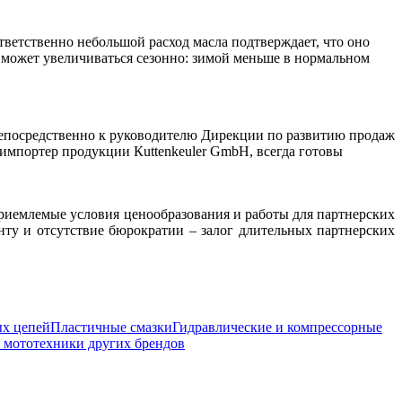
ответственно небольшой расход масла подтверждает, что оно
я может увеличиваться сезонно: зимой меньше в нормальном
 непосредственно к руководителю Дирекции по развитию продаж
импортер продукции Кuttenkeuler GmbH, всегда готовы
приемлемые условия ценообразования и работы для партнерских
ту и отсутствие бюрократии – залог длительных партнерских
ых цепей
Пластичные смазки
Гидравлические и компрессорные
и мототехники других брендов