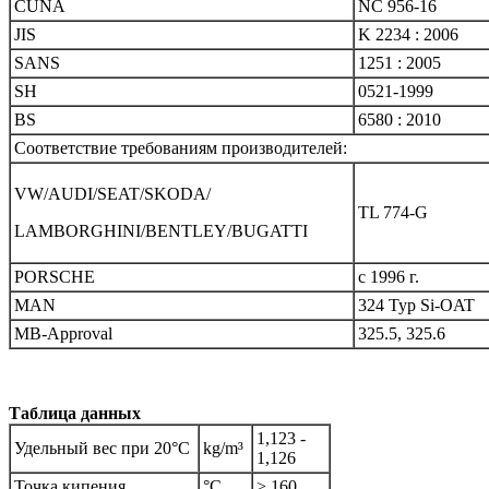
CUNA
NC 956-16
JIS
K 2234 : 2006
SANS
1251 : 2005
SH
0521-1999
BS
6580 : 2010
Соответствие требованиям производителей:
VW/AUDI/SEAT/SKODA/
TL 774-G
LAMBORGHINI/BENTLEY/BUGATTI
PORSCHE
с 1996 г.
MAN
324 Typ Si-OAT
MB-Approval
325.5, 325.6
Таблица данных
1,123 -
Удельный вес при 20°C
kg/m³
1,126
Точка кипения
°C
> 160