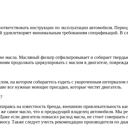
тветствовать инструкции по эксплуатации автомобиля. Период
й удовлетворяет минимальным требованиям спецификаций. В сл
не масла. Масляный фильтр отфильтровывает и собирает твердые
ениям продолжать циркулировать с маслом в двигателе, поврежда
м, на котором собираетесь ездить с укороченным интервалом п
аве все нужные моющие присадки, которые чистят двигатель.
я?
ираясь на известность бренда, внешнюю привлекательность кан
же самое масло, что и предыдущий владелец автомобиля. Мы рек
же если двигатель повысил расход масла, не стоит совершать пе
зносу. Также следует учесть рекомендации производителя по диа