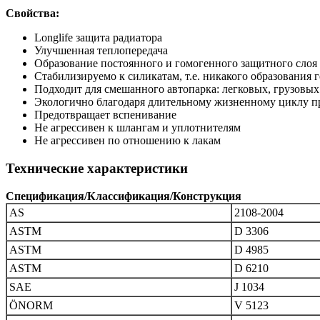
Свойства:
Longlife защита радиатора
Улучшенная теплопередача
Образование постоянного и гомогенного защитного слоя
Стабилизируемо к силикатам, т.е. никакого образования 
Подходит для смешанного автопарка: легковых, грузовы
Экологично благодаря длительному жизненному циклу 
Предотвращает вспенивание
Не агрессивен к шлангам и уплотнителям
Не агрессивен по отношению к лакам
Технические характеристики
Спецификация/Классификация/Конструкция
AS
2108-2004
ASTM
D 3306
ASTM
D 4985
ASTM
D 6210
SAE
J 1034
ÖNORM
V 5123