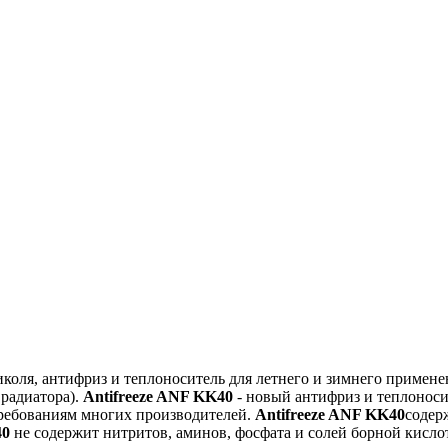
иколя, антифриз и теплоноситель для летнего и зимнего примене
 радиатора).
Antifreeze ANF KK40
- новый антифриз и теплонос
требованиям многих производителей.
Antifreeze ANF KK40
содер
40
не содержит нитритов, аминов, фосфата и солей борной кисл