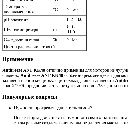
Температура
°C
> 120
воспламенения
pH-значение
8,2 - 8,6
8,0 -
Щёлочной резерв
ml
11,0
Содержания воды
%
> 3,0
Цвет: красно-фиолетовый
Применение
Antifreeze ANF KK40
отлично применим для моторов из чугун
сплавов.
Antifreeze ANF KK40
особенно рекомендуется для мот
заливкой в систему циркуляции охлаждающей жидкости
Antif
водой 50/50 предоставляет защиту от мороза до -38°C, при со
Популярные вопросы
Нужно ли прогревать двигатель зимой?
После старта двигателя не нужно «газовать» на холодно
таком режиме создается оптимальное давления масла, ко