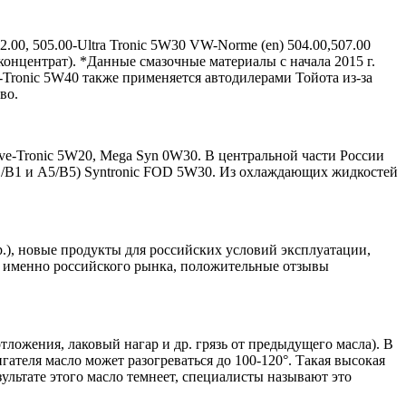
2.00, 505.00-Ultra Tronic 5W30 VW-Norme (en) 504.00,507.00
++ (концентрат). *Данные смазочные материалы с начала 2015 г.
-Tronic 5W40 также применяется автодилерами Тойота из-за
во.
ive-Tronic 5W20, Mega Syn 0W30. В центральной части России
 А1/В1 и А5/В5) Syntronic FOD 5W30. Из охлаждающих жидкостей
р.), новые продукты для российских условий эксплуатации,
ля именно российского рынка, положительные отзывы
тложения, лаковый нагар и др. грязь от предыдущего масла). В
ателя масло может разогреваться до 100-120°. Такая высокая
зультате этого масло темнеет, специалисты называют это