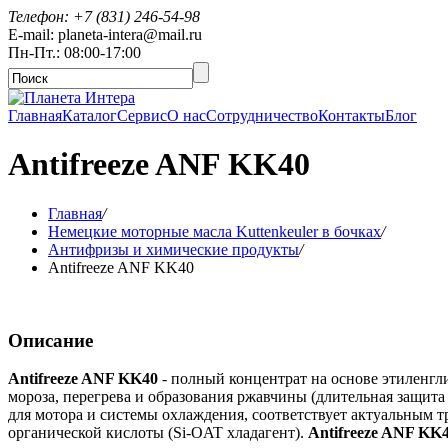
Телефон: +7 (831) 246-54-98
E-mail: planeta-intera@mail.ru
Пн-Пт.: 08:00-17:00
Главная
Каталог
Сервис
О нас
Сотрудничество
Контакты
Блог
Antifreeze ANF KK40
Главная
/
Немецкие моторные масла Kuttenkeuler в бочках
/
Антифризы и химические продукты
/
Antifreeze ANF KK40
Описание
Antifreeze ANF KK40
- полный концентрат на основе этиленгл
мороза, перегрева и образования ржавчины (длительная защита
для мотора и системы охлаждения, соответствует актуальным 
органической кислоты (Si-OAT хладагент).
Antifreeze ANF KK