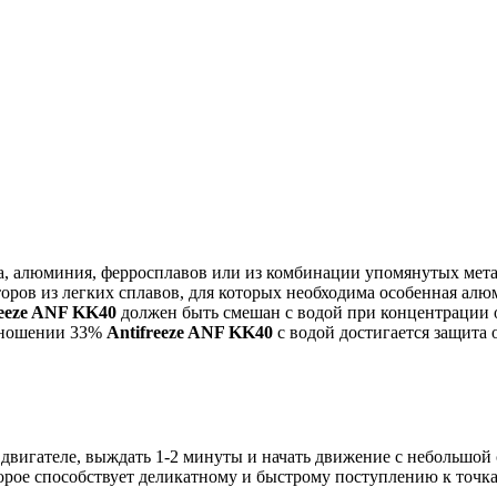
а, алюминия, ферросплавов или из комбинации упомянутых мет
оров из легких сплавов, для которых необходима особенная алю
reeze ANF KK40
должен быть смешан с водой при концентрации 
отношении 33%
Antifreeze ANF KK40
с водой достигается защита 
м двигателе, выждать 1-2 минуты и начать движение с небольшой
торое способствует деликатному и быстрому поступлению к точка